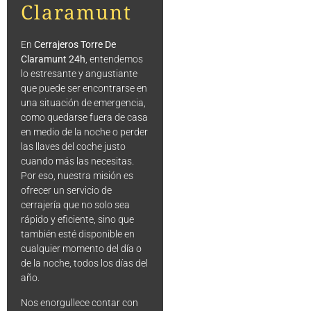
Claramunt
En
Cerrajeros Torre De
Claramunt 24h
, entendemos
lo estresante y angustiante
que puede ser encontrarse en
una situación de emergencia,
como quedarse fuera de casa
en medio de la noche o perder
las llaves del coche justo
cuando más las necesitas.
Por eso, nuestra misión es
ofrecer un servicio de
cerrajería que no solo sea
rápido y eficiente, sino que
también esté disponible en
cualquier momento del día o
de la noche, todos los días del
año.
Nos enorgullece contar con