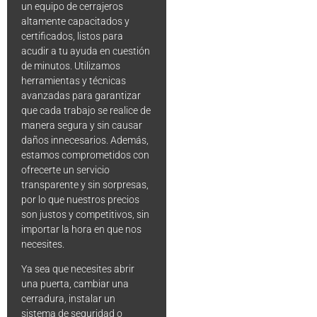
un equipo de cerrajeros
altamente capacitados y
certificados, listos para
acudir a tu ayuda en cuestión
de minutos. Utilizamos
herramientas y técnicas
avanzadas para garantizar
que cada trabajo se realice de
manera segura y sin causar
daños innecesarios. Además,
estamos comprometidos con
ofrecerte un servicio
transparente y sin sorpresas,
por lo que nuestros precios
son justos y competitivos, sin
importar la hora en que nos
necesites.
Ya sea que necesites abrir
una puerta, cambiar una
cerradura, instalar un
sistema de seguridad o