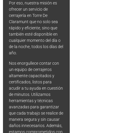
Por eso, nuestra misión es
ofrecer un servicio de
cerrajería en Torre De
Claramunt que no solo sea
rápido y eficiente, sino que
también esté disponible en
cualquier momento del día o
de la noche, todos los días del
año.
Nos enorgullece contar con
un equipo de cerrajeros
altamente capacitados y
certificados, listos para
acudir a tu ayuda en cuestión
de minutos. Utilizamos
herramientas y técnicas
avanzadas para garantizar
que cada trabajo se realice de
manera segura y sin causar
daños innecesarios. Además,
estamos comprometidos con