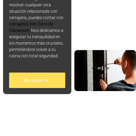
resolver cualquier otra
situación relacionada con
cerrajería, puedes contar con
Cerrajeros 24h Torre De
Claramunt
.
Nos dedicamos a
asegurar tu tranquilidad en
los momentos más cruciales,
permitiéndote volver a tu
rutina con total seguridad.
¡LLAMA YA!