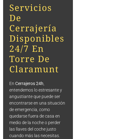
Servicios
De
Cerrajería
Disponibles
24/7 En
Torre De
Claramunt
En
Cerrajeros 24h
,
entendemos lo estresante y
angustiante que puede ser
encontrarse en una situación
de emergencia, como
quedarse fuera de casa en
medio de la noche o perder
las llaves del coche justo
cuando más las necesitas.