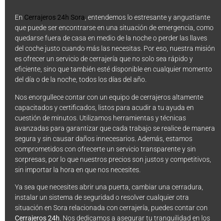
En
Cerrajeros 24h Sora
, entendemos lo estresante y angustiante
que puede ser encontrarse en una situación de emergencia, como
quedarse fuera de casa en medio de la noche o perder las llaves
del coche justo cuando más las necesitas. Por eso, nuestra misión
es ofrecer un servicio de cerrajería que no solo sea rápido y
eficiente, sino que también esté disponible en cualquier momento
del día o de la noche, todos los días del año.
Nos enorgullece contar con un equipo de cerrajeros altamente
capacitados y certificados, listos para acudir a tu ayuda en
cuestión de minutos. Utilizamos herramientas y técnicas
avanzadas para garantizar que cada trabajo se realice de manera
segura y sin causar daños innecesarios. Además, estamos
comprometidos con ofrecerte un servicio transparente y sin
sorpresas, por lo que nuestros precios son justos y competitivos,
sin importar la hora en que nos necesites.
Ya sea que necesites abrir una puerta, cambiar una cerradura,
instalar un sistema de seguridad o resolver cualquier otra
situación en Sora relacionada con cerrajería, puedes contar con
Cerrajeros 24h
. Nos dedicamos a asegurar tu tranquilidad en los