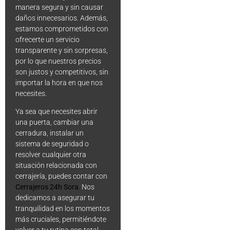
manera segura y sin causar
daños innecesarios. Además,
estamos comprometidos con
ofrecerte un servicio
transparente y sin sorpresas,
por lo que nuestros precios
son justos y competitivos, sin
importar la hora en que nos
necesites.
Ya sea que necesites abrir
una puerta, cambiar una
cerradura, instalar un
sistema de seguridad o
resolver cualquier otra
situación relacionada con
cerrajería, puedes contar con
Cerrajeros 24h Sora
.
Nos
dedicamos a asegurar tu
tranquilidad en los momentos
más cruciales, permitiéndote