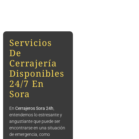
Servicios
De
Cerrajería
Disponibles
24/7 En
Sora
En
Cerrajeros Sora 24h
,
entendemos lo estresante y
angustiante que puede ser
encontrarse en una situación
de emergencia, como