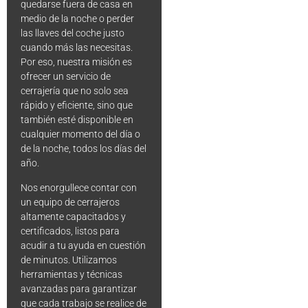
quedarse fuera de casa en
medio de la noche o perder
las llaves del coche justo
cuando más las necesitas.
Por eso, nuestra misión es
ofrecer un servicio de
cerrajería que no solo sea
rápido y eficiente, sino que
también esté disponible en
cualquier momento del día o
de la noche, todos los días del
año.
Nos enorgullece contar con
un equipo de cerrajeros
altamente capacitados y
certificados, listos para
acudir a tu ayuda en cuestión
de minutos. Utilizamos
herramientas y técnicas
avanzadas para garantizar
que cada trabajo se realice de