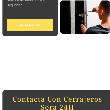
volver a tu rutina con total
seguridad.
¡LLAMA YA!
Contacta Con Cerrajeros
Sora 24H