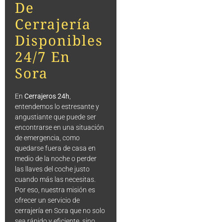
De
Cerrajería
Disponibles
24/7 En
Sora
En
Cerrajeros 24h
,
entendemos lo estresante y
angustiante que puede ser
encontrarse en una situación
de emergencia, como
quedarse fuera de casa en
medio de la noche o perder
las llaves del coche justo
cuando más las necesitas.
Por eso, nuestra misión es
ofrecer un servicio de
cerrajería en Sora que no solo
sea rápido y eficiente, sino