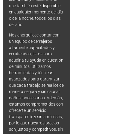
que también esté disponible
en cualquier momento del día
o de la noche, todos los días
del año.
Nos enorgullece contar con
un equipo de cerrajeros
altamente capacitados y
certificados, listos para
acudir a tu ayuda en cuestión
de minutos. Utilizamos
herramientas y técnicas
avanzadas para garantizar
que cada trabajo se realice de
manera segura y sin causar
daños innecesarios. Además,
estamos comprometidos con
ofrecerte un servicio
transparente y sin sorpresas,
por lo que nuestros precios
son justos y competitivos, sin