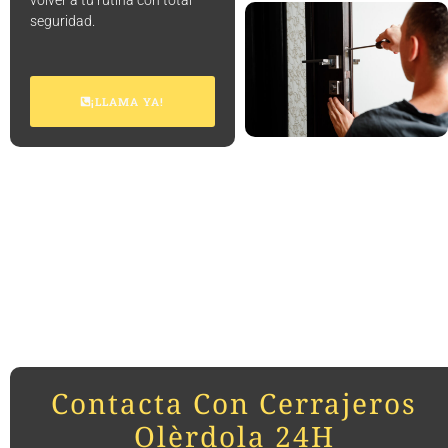
volver a tu rutina con total
seguridad.
¡LLAMA YA!
Contacta Con Cerrajeros
Olèrdola 24H