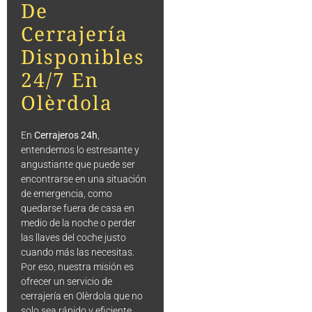
De
Cerrajería
Disponibles
24/7 En
Olèrdola
En
Cerrajeros 24h
,
entendemos lo estresante y
angustiante que puede ser
encontrarse en una situación
de emergencia, como
quedarse fuera de casa en
medio de la noche o perder
las llaves del coche justo
cuando más las necesitas.
Por eso, nuestra misión es
ofrecer un servicio de
cerrajería en Olèrdola que no
solo sea rápido y eficiente,