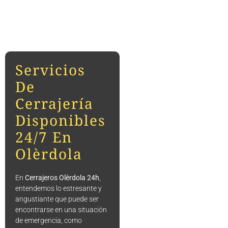
Servicios
De
Cerrajería
Disponibles
24/7 En
Olèrdola
En
Cerrajeros Olèrdola 24h
,
entendemos lo estresante y
angustiante que puede ser
encontrarse en una situación
de emergencia, como