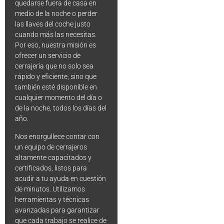
quedarse fuera de casa en
medio de la noche o perder
las llaves del coche justo
cuando más las necesitas.
Por eso, nuestra misión es
ofrecer un servicio de
cerrajería que no solo sea
rápido y eficiente, sino que
también esté disponible en
cualquier momento del día o
de la noche, todos los días del
año.
Nos enorgullece contar con
un equipo de cerrajeros
altamente capacitados y
certificados, listos para
acudir a tu ayuda en cuestión
de minutos. Utilizamos
herramientas y técnicas
avanzadas para garantizar
que cada trabajo se realice de