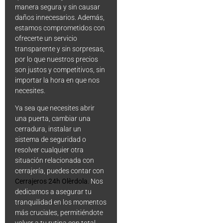
manera segura y sin causar
daños innecesarios. Además,
estamos comprometidos con
ofrecerte un servicio
transparente y sin sorpresas,
por lo que nuestros precios
son justos y competitivos, sin
importar la hora en que nos
necesites.
Ya sea que necesites abrir
una puerta, cambiar una
cerradura, instalar un
sistema de seguridad o
resolver cualquier otra
situación relacionada con
cerrajería, puedes contar con
Cerrajeros 24h Olèrdola
.
Nos
dedicamos a asegurar tu
tranquilidad en los momentos
más cruciales, permitiéndote