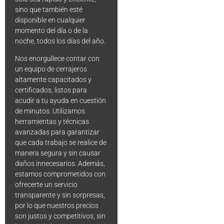
sino que también esté
disponible en cualquier
momento del día o de la
noche, todos los días del año.
Nos enorgullece contar con
un equipo de cerrajeros
altamente capacitados y
certificados, listos para
acudir a tu ayuda en cuestión
de minutos. Utilizamos
herramientas y técnicas
avanzadas para garantizar
que cada trabajo se realice de
manera segura y sin causar
daños innecesarios. Además,
estamos comprometidos con
ofrecerte un servicio
transparente y sin sorpresas,
por lo que nuestros precios
son justos y competitivos, sin