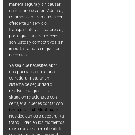
manera segura y sin causar
daños innecesarios. Además,
estamos comprometidos con
ofrecerte un servicio
transparente y sin sorpresas,
por lo que nuestros precios
son justos y competitivos, sin
importar la hora en que nos
necesites.
Ya sea que necesites abrir
una puerta, cambiar una
cerradura, instalar un
sistema de seguridad o
resolver cualquier otra
situación relacionada con
cerrajería, puedes contar con
Cerrajeros 24h Montmajor
.
Nos dedicamos a asegurar tu
tranquilidad en los momentos
más cruciales, permitiéndote