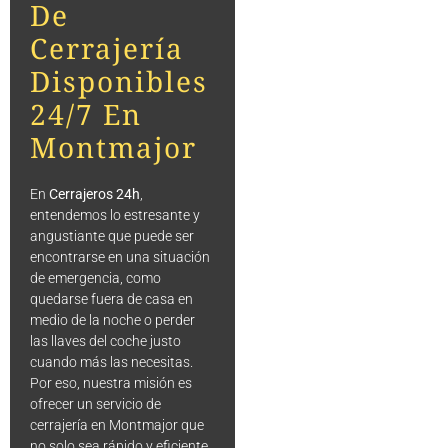
De
Cerrajería
Disponibles
24/7 En
Montmajor
En
Cerrajeros 24h
,
entendemos lo estresante y
angustiante que puede ser
encontrarse en una situación
de emergencia, como
quedarse fuera de casa en
medio de la noche o perder
las llaves del coche justo
cuando más las necesitas.
Por eso, nuestra misión es
ofrecer un servicio de
cerrajería en Montmajor que
no solo sea rápido y eficiente,