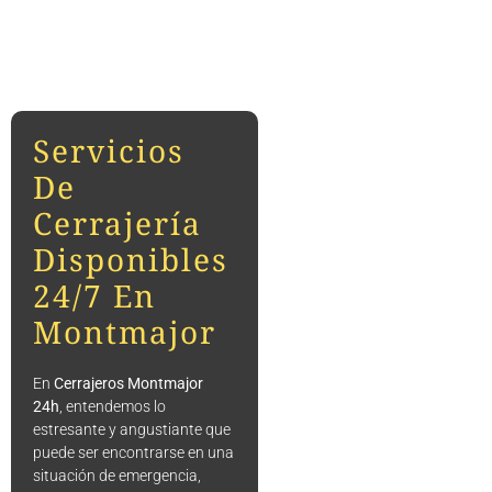
Servicios
De
Cerrajería
Disponibles
24/7 En
Montmajor
En
Cerrajeros Montmajor
24h
, entendemos lo
estresante y angustiante que
puede ser encontrarse en una
situación de emergencia,