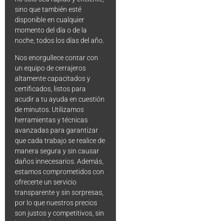
sino que también esté
disponible en cualquier
momento del día o de la
noche, todos los días del año.
Nos enorgullece contar con
un equipo de cerrajeros
altamente capacitados y
certificados, listos para
acudir a tu ayuda en cuestión
de minutos. Utilizamos
herramientas y técnicas
avanzadas para garantizar
que cada trabajo se realice de
manera segura y sin causar
daños innecesarios. Además,
estamos comprometidos con
ofrecerte un servicio
transparente y sin sorpresas,
por lo que nuestros precios
son justos y competitivos, sin