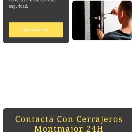
volver a tu rutina con total
seguridad.
¡LLAMA YA!
Contacta Con Cerrajeros
Montmajor 24H