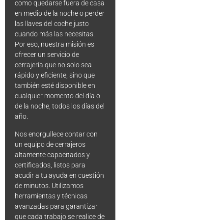
como quedarse fuera de casa
en medio de la noche o perder
las llaves del coche justo
cuando más las necesitas.
Por eso, nuestra misión es
ofrecer un servicio de
cerrajería que no solo sea
rápido y eficiente, sino que
también esté disponible en
cualquier momento del día o
de la noche, todos los días del
año.
Nos enorgullece contar con
un equipo de cerrajeros
altamente capacitados y
certificados, listos para
acudir a tu ayuda en cuestión
de minutos. Utilizamos
herramientas y técnicas
avanzadas para garantizar
que cada trabajo se realice de