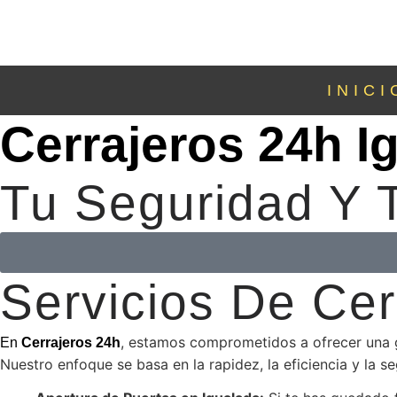
INICI
Cerrajeros 24h I
Tu Seguridad Y T
Servicios De Cer
, estamos comprometidos a ofrecer una ga
En
Cerrajeros 24h
Nuestro enfoque se basa en la rapidez, la eficiencia y la 