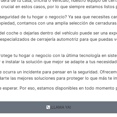
uera de tu casa, oficina o vehículo, nuestro equipo de cerr
crucial en estos casos, por lo que siempre estamos listos
seguridad de tu hogar o negocio? Ya sea que necesites cam
piedad, contamos con una amplia selección de cerraduras d
del coche o dejarlas dentro del vehículo puede ser una exp
especializados de cerrajería automotriz para que puedas vol
otege tu hogar o negocio con la última tecnología en sist
 e instalar la solución que mejor se adapte a tus necesida
 ocurra un incidente para pensar en la seguridad. Ofrecemo
arte las mejores soluciones para proteger lo que más te i
esperar. Por eso, estamos disponibles en todo momento par
¡LLAMA YA!