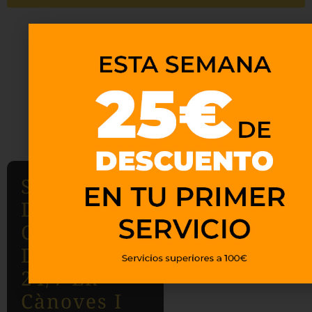
Servicios
De
Cerrajería
Disponibles
24/7 En
Cànoves I