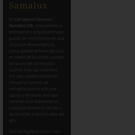
Samalus
En
Cerrajeros Cànoves I
Samalus 24h
, entendemos lo
estresante y angustiante que
puede ser encontrarse en una
situación de emergencia,
como quedarse fuera de casa
en medio de la noche o perder
las llaves del coche justo
cuando más las necesitas.
Por eso, nuestra misión es
ofrecer un servicio de
cerrajería que no solo sea
rápido y eficiente, sino que
también esté disponible en
cualquier momento del día o
de la noche, todos los días del
año.
Nos enorgullece contar con