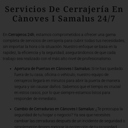
Servicios De Cerrajería En
Cànoves I Samalus 24/7
En
Cerrajeros 24h
, estamos comprometidos a ofrecer una gama
completa de servicios de cerrajería para cubrir todas tus necesidades,
sin importar la hora o la situación. Nuestro enfoque se basa en la
rapidez, la eficiencia y la seguridad, asegurándonos de que cada
trabajo sea realizado con el más alto nivel de profesionalismo.
Apertura de Puertas en Cànoves I Samalus:
Si te has quedado
fuera de tu casa, oficina o vehículo, nuestro equipo de
cerrajeros llegará en minutos para abrir la puerta de manera
segura y sin causar daños. Sabemos que el tiempo es crucial
en estos casos, por lo que siempre estamos listos para
responder de inmediato.
Cambio de Cerraduras en Cànoves I Samalus:
¿Te preocupa la
seguridad de tu hogar o negocio? Ya sea que necesites
cambiar las cerraduras después de un incidente de seguridad o
simplemente desees mejorar la protección de tu propiedad,