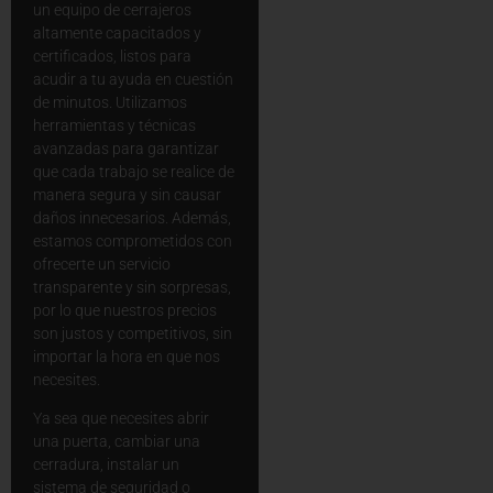
un equipo de cerrajeros
altamente capacitados y
certificados, listos para
acudir a tu ayuda en cuestión
de minutos. Utilizamos
herramientas y técnicas
avanzadas para garantizar
que cada trabajo se realice de
manera segura y sin causar
daños innecesarios. Además,
estamos comprometidos con
ofrecerte un servicio
transparente y sin sorpresas,
por lo que nuestros precios
son justos y competitivos, sin
importar la hora en que nos
necesites.
Ya sea que necesites abrir
una puerta, cambiar una
cerradura, instalar un
sistema de seguridad o