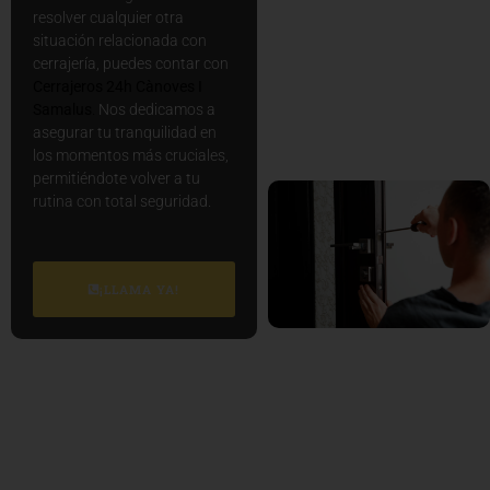
resolver cualquier otra
situación relacionada con
cerrajería, puedes contar con
Cerrajeros 24h Cànoves I
Samalus
.
Nos dedicamos a
asegurar tu tranquilidad en
los momentos más cruciales,
permitiéndote volver a tu
rutina con total seguridad.
¡LLAMA YA!