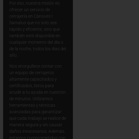
Por eso, nuestra misión es
ofrecer un servicio de
cerrajería en Cànoves I
Samalus que no solo sea
rápido y eficiente, sino que
también esté disponible en
cualquier momento del día o
de la noche, todos los días del
año.
Nos enorgullece contar con
un equipo de cerrajeros
altamente capacitados y
certificados, listos para
acudir a tu ayuda en cuestión
de minutos. Utilizamos
herramientas y técnicas
avanzadas para garantizar
que cada trabajo se realice de
manera segura y sin causar
daños innecesarios. Además,
estamos comprometidos con