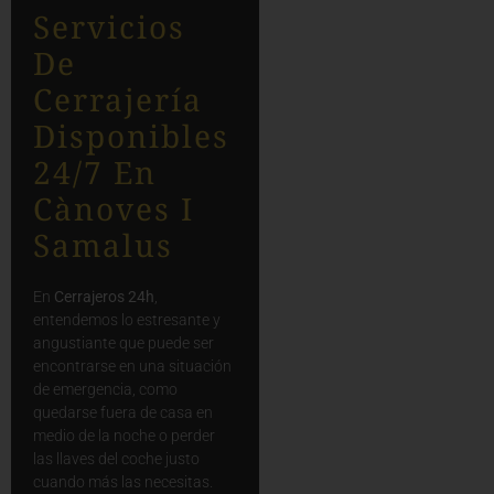
Servicios
De
Cerrajería
Disponibles
24/7 En
Cànoves I
Samalus
En
Cerrajeros 24h
,
entendemos lo estresante y
angustiante que puede ser
encontrarse en una situación
de emergencia, como
quedarse fuera de casa en
medio de la noche o perder
las llaves del coche justo
cuando más las necesitas.