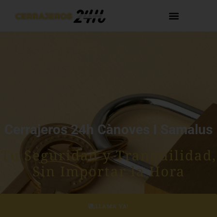
Cerrajeros 24h Cànoves I Samalus
Tu Seguridad y Tranquilidad,
Sin Importar la Hora
¡LLAMA YA!