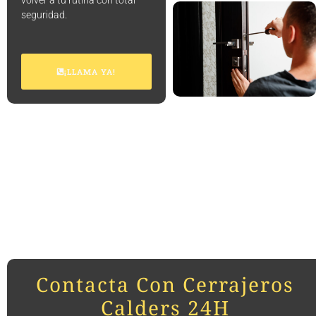
volver a tu rutina con total
seguridad.
¡LLAMA YA!
Contacta Con Cerrajeros
Calders 24H