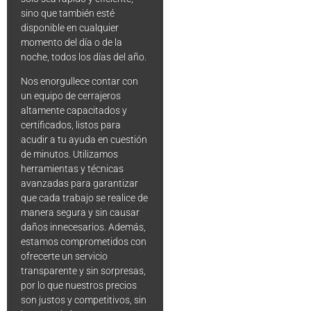
sino que también esté
disponible en cualquier
momento del día o de la
noche, todos los días del año.
Nos enorgullece contar con
un equipo de cerrajeros
altamente capacitados y
certificados, listos para
acudir a tu ayuda en cuestión
de minutos. Utilizamos
herramientas y técnicas
avanzadas para garantizar
que cada trabajo se realice de
manera segura y sin causar
daños innecesarios. Además,
estamos comprometidos con
ofrecerte un servicio
transparente y sin sorpresas,
por lo que nuestros precios
son justos y competitivos, sin