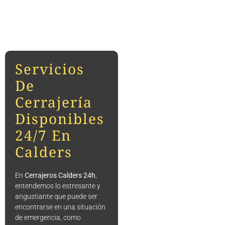
Servicios
De
Cerrajería
Disponibles
24/7 En
Calders
En
Cerrajeros Calders 24h
,
entendemos lo estresante y
angustiante que puede ser
encontrarse en una situación
de emergencia, como