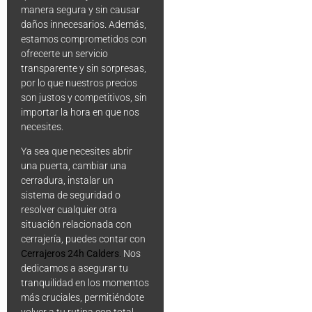
manera segura y sin causar
daños innecesarios. Además,
estamos comprometidos con
ofrecerte un servicio
transparente y sin sorpresas,
por lo que nuestros precios
son justos y competitivos, sin
importar la hora en que nos
necesites.
Ya sea que necesites abrir
una puerta, cambiar una
cerradura, instalar un
sistema de seguridad o
resolver cualquier otra
situación relacionada con
cerrajería, puedes contar con
Cerrajeros 24h Calders
.
Nos
dedicamos a asegurar tu
tranquilidad en los momentos
más cruciales, permitiéndote