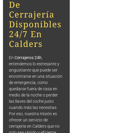
De
Cerrajería
Disponibles
24/7 En
Calders
En
Cerrajeros 24h
,
entendemos lo estresante y
angustiante que puede ser
encontrarse en una situación
de emergencia, como
quedarse fuera de casa en
medio de la noche o perder
las llaves del coche justo
cuando más las necesitas.
Por eso, nuestra misión es
ofrecer un servicio de
cerrajería en Calders que no
solo sea rápido y eficiente,