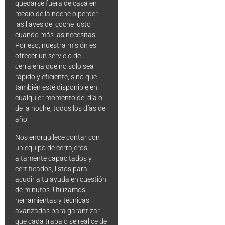
quedarse fuera de casa en
medio de la noche o perder
las llaves del coche justo
cuando más las necesitas.
Por eso, nuestra misión es
ofrecer un servicio de
cerrajería que no solo sea
rápido y eficiente, sino que
también esté disponible en
cualquier momento del día o
de la noche, todos los días del
año.
Nos enorgullece contar con
un equipo de cerrajeros
altamente capacitados y
certificados, listos para
acudir a tu ayuda en cuestión
de minutos. Utilizamos
herramientas y técnicas
avanzadas para garantizar
que cada trabajo se realice de