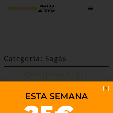
Categoría: Sagàs
Cerrajeros Sagàs