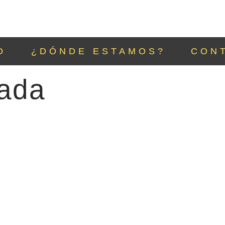
O
¿DÓNDE ESTAMOS?
CON
lada